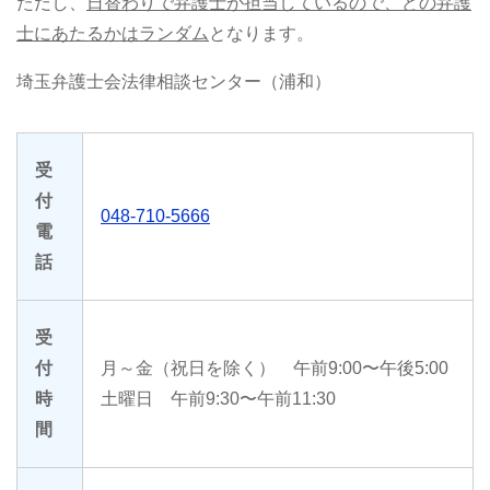
ただし、
日替わりで弁護士が担当しているので、どの弁護
士にあたるかはランダム
となります。
埼玉弁護士会法律相談センター（浦和）
受
付
048-710-5666
電
話
受
付
月～金（祝日を除く） 午前9:00〜午後5:00
時
土曜日 午前9:30〜午前11:30
間