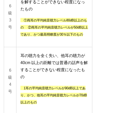
を解することができない程度になっ
6
たもの
級
3
①両耳
の平均純音聴力レベル
80dB以上
のも
号
の
②両耳
の平均純音聴力レベルが
50dB以上
であり、かつ
最高明瞭度が
30％以下
のもの
耳の聴力を全く失い、他耳の聴力が
40cm 以上の距離では普通の話声を解
することができない程度になったも
6
の
級
4
1耳
の平均純音聴力レベルが
90dB以上
であ
号
り、
かつ、他耳
の平均純音聴力レベルが
70dB
以上
のもの