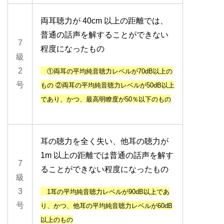
両耳聴力が 40cm 以上の距離では、
普通の話声を解することができない
7
程度になったもの
級
2
①両耳
の平均純音聴力レベルが7
0dB以上
の
号
もの
②両耳
の平均純音聴力レベルが
50dB以上
であり、かつ、
最高明瞭度が
50％以下
のもの
耳の聴力を全く失い、他耳の聴力が
1m 以上の距離では普通の話声を解す
7
ることができない程度になったもの
級
3
1耳
の平均純音聴力レベルが
90dB以上
であ
号
り、
かつ、他耳
の平均純音聴力レベルが
60dB
以上
のもの