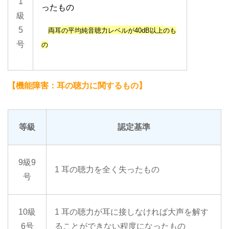
1
ったもの
級
5
両耳
の平均純音聴力レベルが
40dB以上
のも
号
の
【機能障害：耳の聴力に関するもの】
等級
認定基準
9級9
1 耳の聴力を全く失ったもの
号
10級
1 耳の聴力が耳に接しなければ大声を解す
6号
ることができない程度になったもの