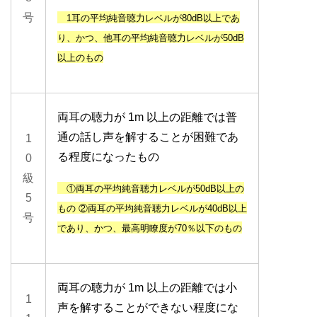
号
1耳
の平均純音聴力レベルが
80dB以上
であ
り、
かつ、他耳
の平均純音聴力レベルが
50dB
以上
のもの
両耳の聴力が 1m 以上の距離では普
通の話し声を解することが困難であ
1
る程度になったもの
0
級
①両耳
の平均純音聴力レベルが
50dB以上
の
5
もの
②
両耳
の平均純音聴力レベルが
40dB以上
号
であり、
かつ
、最高明瞭度が
70％以下
のもの
両耳の聴力が 1m 以上の距離では小
1
声を解することができない程度にな