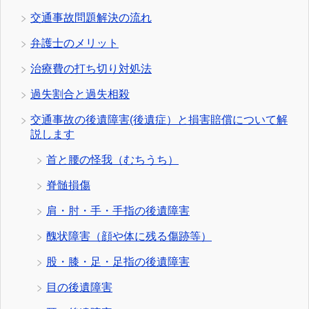
交通事故問題解決の流れ
弁護士のメリット
治療費の打ち切り対処法
過失割合と過失相殺
交通事故の後遺障害(後遺症）と損害賠償について解
説します
首と腰の怪我（むちうち）
脊髄損傷
肩・肘・手・手指の後遺障害
醜状障害（顔や体に残る傷跡等）
股・膝・足・足指の後遺障害
目の後遺障害