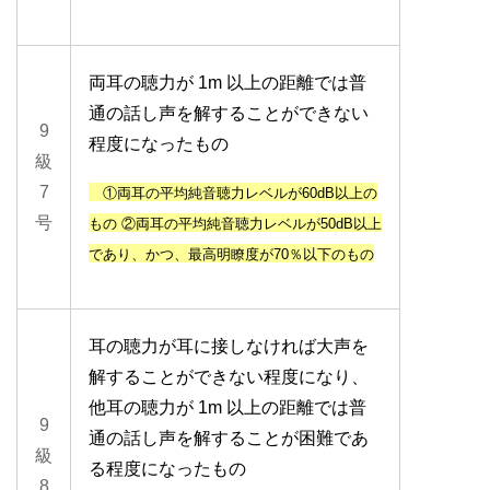
両耳の聴力が 1m 以上の距離では普
通の話し声を解することができない
9
程度になったもの
級
7
①両耳
の平均純音聴力レベルが
60dB以上
の
号
もの
②
両耳
の平均純音聴力レベルが
50dB以上
であり、
かつ
、最高明瞭度が
70％以下
のもの
耳の聴力が耳に接しなければ大声を
解することができない程度になり、
他耳の聴力が 1m 以上の距離では普
9
通の話し声を解することが困難であ
級
る程度になったもの
8