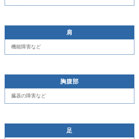
肩
機能障害など
胸腹部
臓器の障害など
足