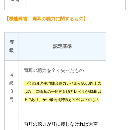
【機能障害：両耳の聴力に関するもの】
等
認定基準
級
両耳の聴力を全く失ったもの
4
級
①
両耳
の平均純音聴力レベルが
90dB以上
の
3
もの
②
両耳
の平均純音聴力レベルが
80dB以
号
上であり、かつ
最高明瞭度が
30％以下
のもの
両耳の聴力が耳に接しなければ大声