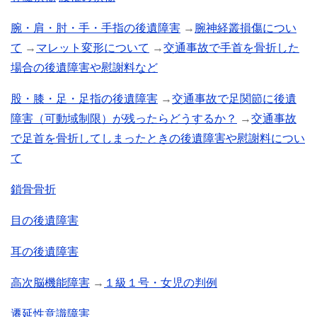
腕・肩・肘・手・手指の後遺障害
→
腕神経叢損傷につい
て
→
マレット変形について
→
交通事故で手首を骨折した
場合の後遺障害や慰謝料など
股・膝・足・足指の後遺障害
→
交通事故で足関節に後遺
障害（可動域制限）が残ったらどうするか？
→
交通事故
で足首を骨折してしまったときの後遺障害や慰謝料につい
て
鎖骨骨折
目の後遺障害
耳の後遺障害
高次脳機能障害
→
１級１号・女児の判例
遷延性意識障害