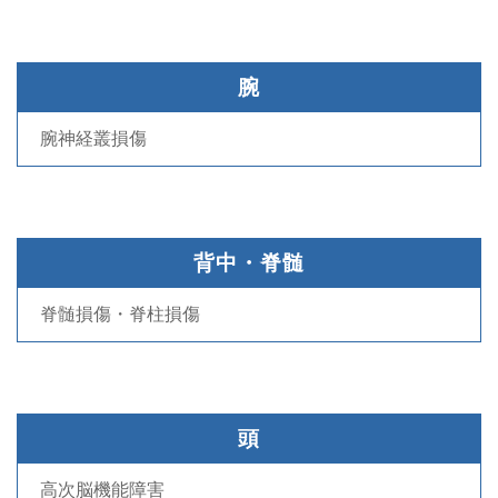
腕
腕神経叢損傷
背中・脊髄
脊髄損傷・脊柱損傷
頭
高次脳機能障害