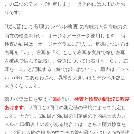
この二つのテストで判定します。 具体的には以下のとお
りです。
①純音による聴力レベル検査
気導聴力と骨導聴力の
両方の検査を行い、オージオメーターを使用します。
両
検査の結果は、オージオグラムに記入し、気導については
右耳を「○」、左耳を「×」として右耳を実線で結び左耳
を破線で結んで記載し、骨導については右耳を「⊂」、左
耳を「⊃」と記載する（線では結ばない）。
聴力はデシベ
ル（dB）であらわされ、異常が大きいほどデシベル数は
大きくなります。
聴力検査は日を変えて
3回
行い、
検査と検査の間は7日程度
あけます
。
2回目と3回目の測定値の平均によって判定し
ます。
ただし、2回目と3回目の測定値の平均純音聴力レ
ベルに10dB以上の差がある場合には、さらに聴力検査を
し、2回目以降の検査の中でその差が最も小さい2つの平均