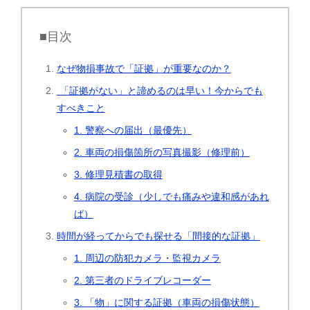
■目次
なぜ物損事故で「証拠」が重要なのか？
「証拠がない」と諦めるのは早い！今からでも
すべきこと
1. 警察への届出（最優先）
2. 車両の損傷箇所の写真撮影（修理前）
3. 修理見積書の取得
4. 病院の受診（少しでも痛みや違和感があれ
ば）
時間が経ってからでも探せる「間接的な証拠」
1. 周辺の防犯カメラ・監視カメラ
2. 第三者のドライブレコーダー
3. 「物」に関する証拠（車両の損傷状態）