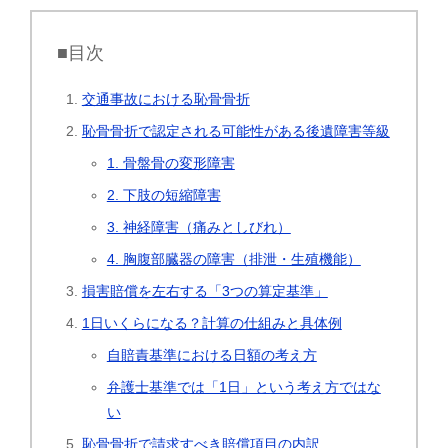
■目次
交通事故における恥骨骨折
恥骨骨折で認定される可能性がある後遺障害等級
1. 骨盤骨の変形障害
2. 下肢の短縮障害
3. 神経障害（痛みとしびれ）
4. 胸腹部臓器の障害（排泄・生殖機能）
損害賠償を左右する「3つの算定基準」
1日いくらになる？計算の仕組みと具体例
自賠責基準における日額の考え方
弁護士基準では「1日」という考え方ではな
い
恥骨骨折で請求すべき賠償項目の内訳