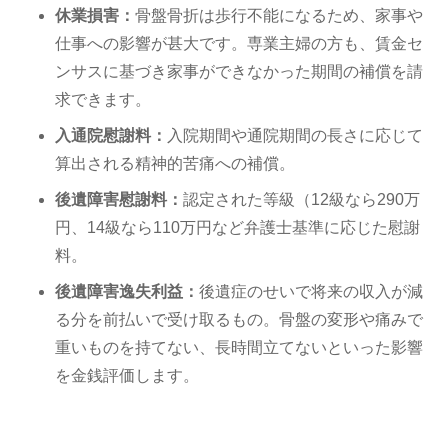
休業損害：
骨盤骨折は歩行不能になるため、家事や
仕事への影響が甚大です。専業主婦の方も、賃金セ
ンサスに基づき家事ができなかった期間の補償を請
求できます。
入通院慰謝料：
入院期間や通院期間の長さに応じて
算出される精神的苦痛への補償。
後遺障害慰謝料：
認定された等級（12級なら290万
円、14級なら110万円など弁護士基準に応じた慰謝
料。
後遺障害逸失利益：
後遺症のせいで将来の収入が減
る分を前払いで受け取るもの。骨盤の変形や痛みで
重いものを持てない、長時間立てないといった影響
を金銭評価します。