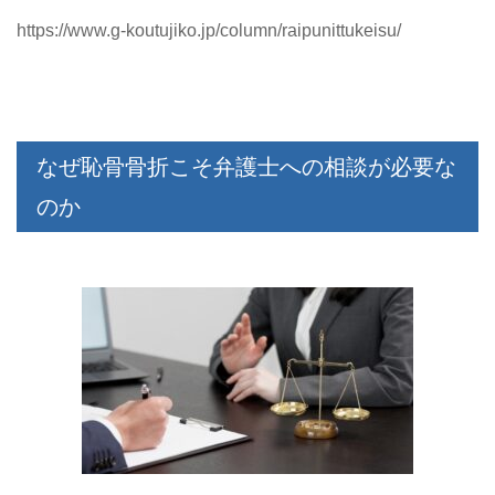
https://www.g-koutujiko.jp/column/raipunittukeisu/
なぜ恥骨骨折こそ弁護士への相談が必要な
のか