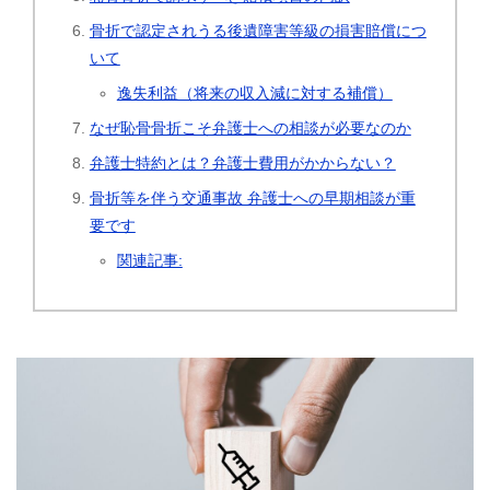
骨折で認定されうる後遺障害等級の損害賠償につ
いて
逸失利益（将来の収入減に対する補償）
なぜ恥骨骨折こそ弁護士への相談が必要なのか
弁護士特約とは？弁護士費用がかからない？
骨折等を伴う交通事故 弁護士への早期相談が重
要です
関連記事: