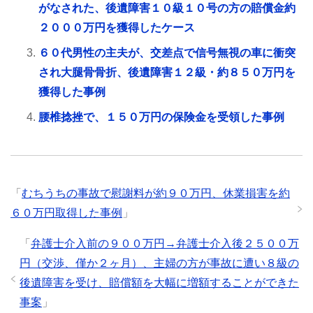
がなされた、後遺障害１０級１０号の方の賠償金約
２０００万円を獲得したケース
６０代男性の主夫が、交差点で信号無視の車に衝突
され大腿骨骨折、後遺障害１２級・約８５０万円を
獲得した事例
腰椎捻挫で、１５０万円の保険金を受領した事例
「
むちうちの事故で慰謝料が約９０万円、休業損害を約
６０万円取得した事例
」
「
弁護士介入前の９００万円→弁護士介入後２５００万
円（交渉、僅か２ヶ月）、主婦の方が事故に遭い８級の
後遺障害を受け、賠償額を大幅に増額することができた
事案
」