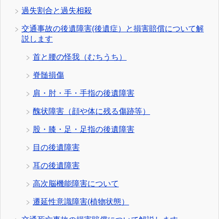
過失割合と過失相殺
交通事故の後遺障害(後遺症）と損害賠償について解
説します
首と腰の怪我（むちうち）
脊髄損傷
肩・肘・手・手指の後遺障害
醜状障害（顔や体に残る傷跡等）
股・膝・足・足指の後遺障害
目の後遺障害
耳の後遺障害
高次脳機能障害について
遷延性意識障害(植物状態）