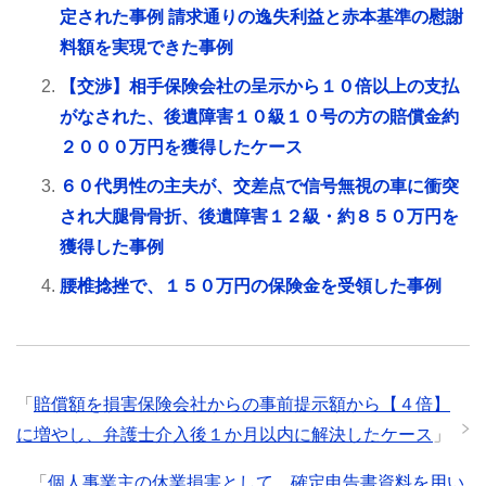
定された事例 請求通りの逸失利益と赤本基準の慰謝
料額を実現できた事例
【交渉】相手保険会社の呈示から１０倍以上の支払
がなされた、後遺障害１０級１０号の方の賠償金約
２０００万円を獲得したケース
６０代男性の主夫が、交差点で信号無視の車に衝突
され大腿骨骨折、後遺障害１２級・約８５０万円を
獲得した事例
腰椎捻挫で、１５０万円の保険金を受領した事例
「
賠償額を損害保険会社からの事前提示額から【４倍】
に増やし、弁護士介入後１か月以内に解決したケース
」
「
個人事業主の休業損害として、確定申告書資料を用い