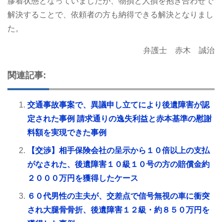
膠着状態となっていましたが、物損と人損を抱き合わせで
解決することで、依頼者の方も納得できる解決となりまし
た。
弁護士 赤木 誠治
関連記事:
交通事故事案で、異議申し立てにより後遺障害が認
定された事例 請求通りの逸失利益と赤本基準の慰謝
料額を実現できた事例
【交渉】相手保険会社の呈示から１０倍以上の支払
がなされた、後遺障害１０級１０号の方の賠償金約
２０００万円を獲得したケース
６０代男性の主夫が、交差点で信号無視の車に衝突
され大腿骨骨折、後遺障害１２級・約８５０万円を