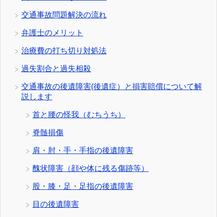
交通事故問題解決の流れ
弁護士のメリット
治療費の打ち切り対処法
過失割合と過失相殺
交通事故の後遺障害(後遺症）と損害賠償について解
説します
首と腰の怪我（むちうち）
脊髄損傷
肩・肘・手・手指の後遺障害
醜状障害（顔や体に残る傷跡等）
股・膝・足・足指の後遺障害
目の後遺障害