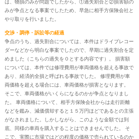
は、物損のみが問題でしたから、①過失割合と②損害額の
みが争点となる事案でしたため、早急に相手方保険会社と
やり取りを行いました。
交渉・調停・訴訟等の経過
争点のうち、過失割合については、本件はドライブレコー
ダーなどから明白な事案でしたので、早期に過失割合を定
めました（こちらの過失を０とする内容です）。
損害額
については、本件では修理費用が車両価格を超える事故で
あり、経済的全損と呼ばれる事故でした。
修理費用が車
両価格を超える場合には、車両価格が損害となります。
そこで、車両価格がいくらになるのかが争点となりまし
た。
車両価格について、相手方保険会社からは走行距離
などを鑑み、減価償却すると１５万円ほどであるとの主張
がなされました。しかしながら、このような金額では到
底、同様の車両を購入することはできませんでした。
そ
こで、実際に市場ではどの程度の価格で売られているのか