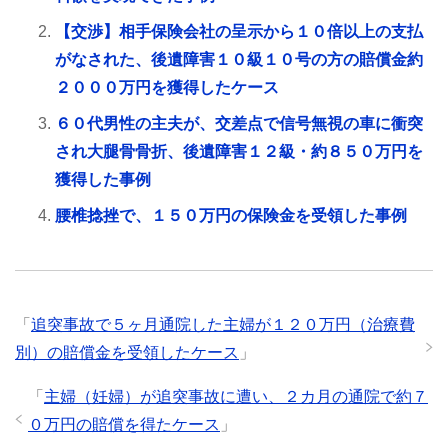
【交渉】相手保険会社の呈示から１０倍以上の支払
がなされた、後遺障害１０級１０号の方の賠償金約
２０００万円を獲得したケース
６０代男性の主夫が、交差点で信号無視の車に衝突
され大腿骨骨折、後遺障害１２級・約８５０万円を
獲得した事例
腰椎捻挫で、１５０万円の保険金を受領した事例
「
追突事故で５ヶ月通院した主婦が１２０万円（治療費
別）の賠償金を受領したケース
」
「
主婦（妊婦）が追突事故に遭い、２カ月の通院で約７
０万円の賠償を得たケース
」