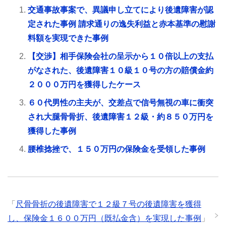
交通事故事案で、異議申し立てにより後遺障害が認
定された事例 請求通りの逸失利益と赤本基準の慰謝
料額を実現できた事例
【交渉】相手保険会社の呈示から１０倍以上の支払
がなされた、後遺障害１０級１０号の方の賠償金約
２０００万円を獲得したケース
６０代男性の主夫が、交差点で信号無視の車に衝突
され大腿骨骨折、後遺障害１２級・約８５０万円を
獲得した事例
腰椎捻挫で、１５０万円の保険金を受領した事例
「
尺骨骨折の後遺障害で１２級７号の後遺障害を獲得
し、保険金１６００万円（既払金含）を実現した事例
」