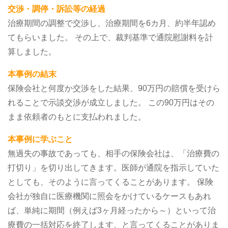
交渉・調停・訴訟等の経過
治療期間の調整で交渉し、治療期間を6カ月、約半年認め
てもらいました。
その上で、裁判基準で通院慰謝料を計
算しました。
本事例の結末
保険会社と何度か交渉をした結果、90万円の賠償を受けら
れることで示談交渉が成立しました。
この90万円はその
まま依頼者のもとに支払われました。
本事例に学ぶこと
無過失の事故であっても、相手の保険会社は、「治療費の
打切り」を切り出してきます。医師が通院を指示していた
としても、そのように言ってくることがあります。
保険
会社が独自に医療機関に照会をかけているケースもあれ
ば、単純に期間（例えば3ヶ月経ったから～）といって治
療費の一括対応を終了します、と言ってくることがありま