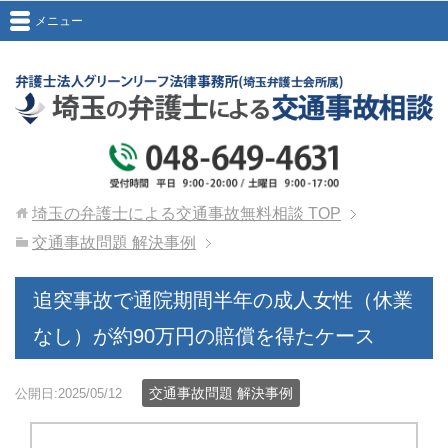
メニュー
埼玉の弁護士による交通事故無料相談
TOP
交通事故問題 解決事例
追突事故で通院期間半年の成人女性（休業
なし）が約90万円の賠償を得たケース
交通事故問題 解決事例
公開日:2025/05/12