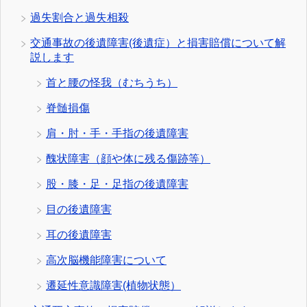
過失割合と過失相殺
交通事故の後遺障害(後遺症）と損害賠償について解
説します
首と腰の怪我（むちうち）
脊髄損傷
肩・肘・手・手指の後遺障害
醜状障害（顔や体に残る傷跡等）
股・膝・足・足指の後遺障害
目の後遺障害
耳の後遺障害
高次脳機能障害について
遷延性意識障害(植物状態）