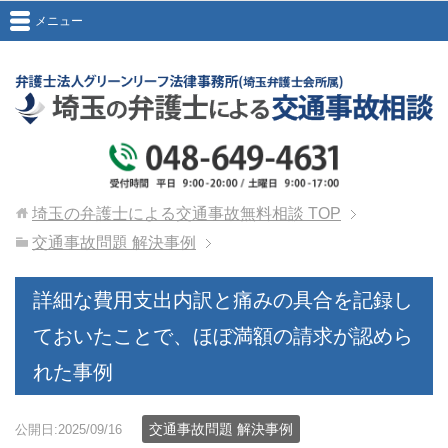
メニュー
埼玉の弁護士による交通事故無料相談
TOP
交通事故問題 解決事例
詳細な費用支出内訳と痛みの具合を記録し
ておいたことで、ほぼ満額の請求が認めら
れた事例
交通事故問題 解決事例
公開日:2025/09/16