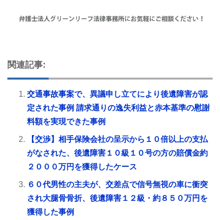
関連記事:
交通事故事案で、異議申し立てにより後遺障害が認
定された事例 請求通りの逸失利益と赤本基準の慰謝
料額を実現できた事例
【交渉】相手保険会社の呈示から１０倍以上の支払
がなされた、後遺障害１０級１０号の方の賠償金約
２０００万円を獲得したケース
６０代男性の主夫が、交差点で信号無視の車に衝突
され大腿骨骨折、後遺障害１２級・約８５０万円を
獲得した事例