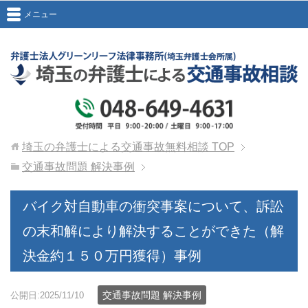
メニュー
埼玉の弁護士による交通事故無料相談
TOP
交通事故問題 解決事例
バイク対自動車の衝突事案について、訴訟
の末和解により解決することができた（解
決金約１５０万円獲得）事例
交通事故問題 解決事例
公開日:2025/11/10