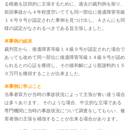
る根拠を説得的に主張するために、過去の裁判例を探り、
前回事故から４年程度空いてても同一部位に後遺障害等級
１４号９号が認定された事例を見つけ出し、Ａさんにも同
様の認定がなされるべきである旨主張しました。
本事例の結末
裁判官から、後遺障害等級１４級９号が認定された場合で
あっても改めて同一部位に後遺障害等級１４級９号が認め
られるとの心証を獲得し、その後和解により慰謝料約１５
０万円を獲得することが出来ました。
本事例に学ぶこと
当事者双方が当時の事故状況によって主張が食い違う場合
は多々あります。
そのような場合、中立的な立場である
専門機関に当時の事故状況について調査をしてもらい、被
害者側の主張を補強することが出来る場合があります。