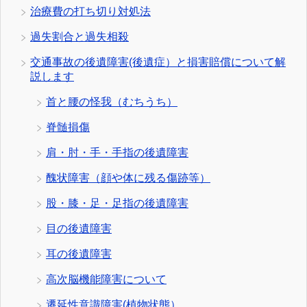
治療費の打ち切り対処法
過失割合と過失相殺
交通事故の後遺障害(後遺症）と損害賠償について解
説します
首と腰の怪我（むちうち）
脊髄損傷
肩・肘・手・手指の後遺障害
醜状障害（顔や体に残る傷跡等）
股・膝・足・足指の後遺障害
目の後遺障害
耳の後遺障害
高次脳機能障害について
遷延性意識障害(植物状態）