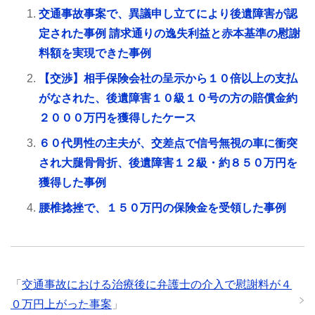
交通事故事案で、異議申し立てにより後遺障害が認
定された事例 請求通りの逸失利益と赤本基準の慰謝
料額を実現できた事例
【交渉】相手保険会社の呈示から１０倍以上の支払
がなされた、後遺障害１０級１０号の方の賠償金約
２０００万円を獲得したケース
６０代男性の主夫が、交差点で信号無視の車に衝突
され大腿骨骨折、後遺障害１２級・約８５０万円を
獲得した事例
腰椎捻挫で、１５０万円の保険金を受領した事例
「
交通事故における治療後に弁護士の介入で慰謝料が４
０万円上がった事案
」