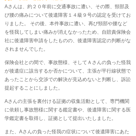
Aさんは、約２０年前に交通事故に遭い、その際、頸部及
び腰の痛みについて後遺障害１４級９号の認定を受けてお
りました。
その後、本件事故に遭い、再び頸部や腰など
を怪我してしまい痛みが消えなかったため、自賠責保険会
社に後遺障害申請をしたものの、後遺障害認定の判断がな
されませんでした。
保険会社との間で、事故態様、そしてＡさんの負った怪我
が後遺症に該当するか否かについて、主張が平行線状態で
あったことから交渉での解決が見込めないと判断し、訴訟
提起することにしました。
Aさんの主張を裏付ける証拠の収集活動として、専門機関
に依頼し事故態様に関する鑑定書や、後遺障害に関する医
学鑑定書を取得し、証拠として提出いたしました。
また、Aさんの負った怪我の症状について後遺障害にあた