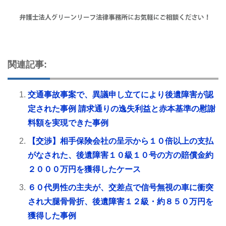
関連記事:
交通事故事案で、異議申し立てにより後遺障害が認
定された事例 請求通りの逸失利益と赤本基準の慰謝
料額を実現できた事例
【交渉】相手保険会社の呈示から１０倍以上の支払
がなされた、後遺障害１０級１０号の方の賠償金約
２０００万円を獲得したケース
６０代男性の主夫が、交差点で信号無視の車に衝突
され大腿骨骨折、後遺障害１２級・約８５０万円を
獲得した事例