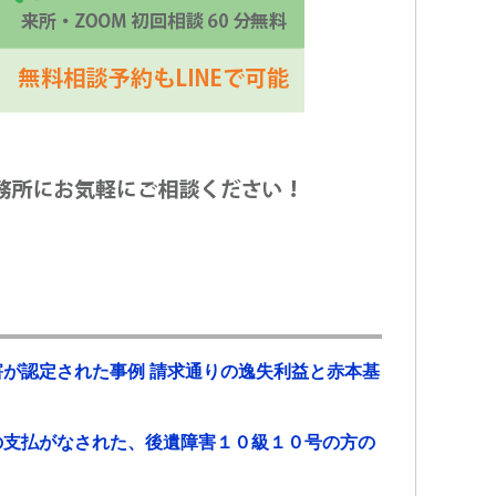
が認定された事例 請求通りの逸失利益と赤本基
の支払がなされた、後遺障害１０級１０号の方の