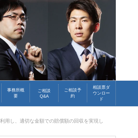
相談票ダ
事務所概
ご相談予
ご相談
ウンロー
要
約
Q&A
ド
を利用し、適切な金額での賠償額の回収を実現し