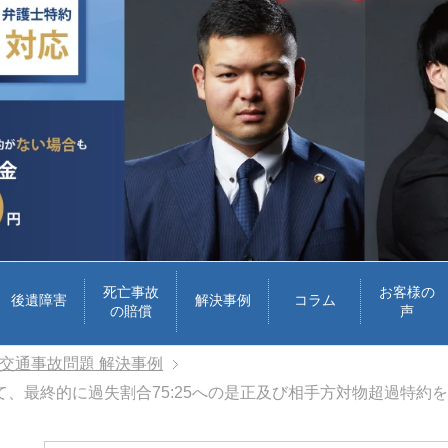
死亡事故
お客様の
後遺障害
解決事例
コラム
の賠償
声
交通事故問題 解決事例
、最終的に過失割合75:25への是正及び相手方対物超過特約