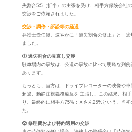
失割合5:5（折半）の主張を受け、相手方保険会社
交渉をご依頼されました。
交渉・調停・訴訟等の経過
弁護士受任後、速やかに「過失割合の修正」と「適
ました。
① 過失割合の見直し交渉
駐車場内の事故は、公道の事故に比べて明確な判例
あります。
もっとも、当方は、ドライブレコーダーの映像や車
超過、動静注視義務違反を 主張し、この結果、相手
り、最終的に相手方75%：Ａさん25%という、当
た。
② 修理費および特約適用の交渉
車の時価額が低い場合、法律上の賠償金は「時価額