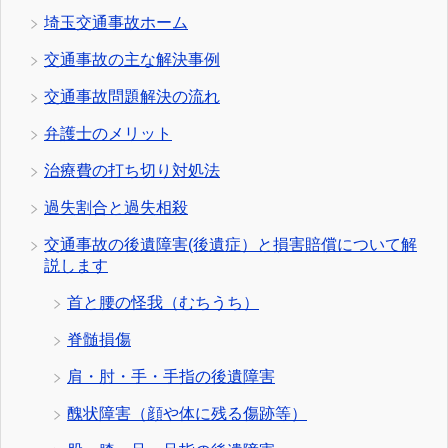
埼玉交通事故ホーム
交通事故の主な解決事例
交通事故問題解決の流れ
弁護士のメリット
治療費の打ち切り対処法
過失割合と過失相殺
交通事故の後遺障害(後遺症）と損害賠償について解
説します
首と腰の怪我（むちうち）
脊髄損傷
肩・肘・手・手指の後遺障害
醜状障害（顔や体に残る傷跡等）