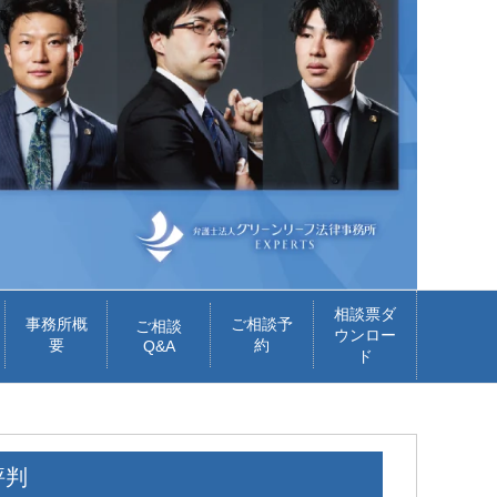
相談票ダ
事務所概
ご相談予
ご相談
ウンロー
要
約
Q&A
ド
評判