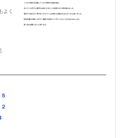
もよく
。
足
５
２５
３２
3