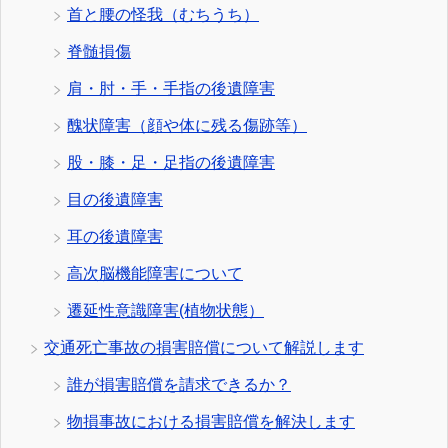
首と腰の怪我（むちうち）
脊髄損傷
肩・肘・手・手指の後遺障害
醜状障害（顔や体に残る傷跡等）
股・膝・足・足指の後遺障害
目の後遺障害
耳の後遺障害
高次脳機能障害について
遷延性意識障害(植物状態）
交通死亡事故の損害賠償について解説します
誰が損害賠償を請求できるか？
物損事故における損害賠償を解決します