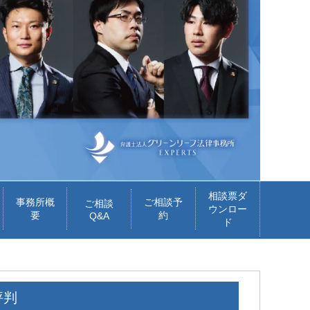
相談票ダ
事務所概
ご相談予
ご相談
ウンロー
要
約
Q&A
ド
評判