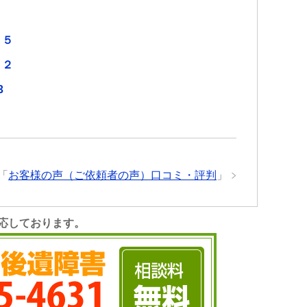
５
２５
３２
3
「
お客様の声（ご依頼者の声）口コミ・評判
」
応しております。