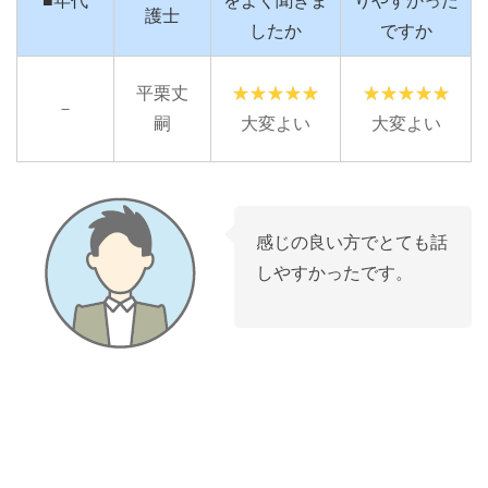
■年代
をよく聞きま
りやすかった
護士
したか
ですか
平栗丈
－
嗣
大変よい
大変よい
感じの良い方でとても話
しやすかったです。