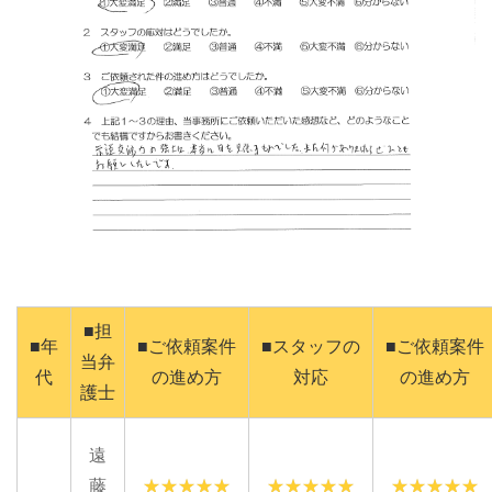
■担
■年
■ご依頼案件
■スタッフの
■ご依頼案件
当弁
代
の進め方
対応
の進め方
護士
遠
藤