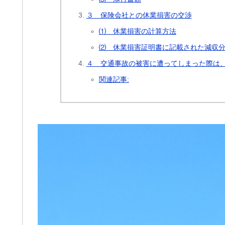
３ 保険会社との休業損害の交渉
⑴ 休業損害の計算方法
⑵ 休業損害証明書に記載された減収
４ 交通事故の被害に遭ってしまった際は
関連記事: