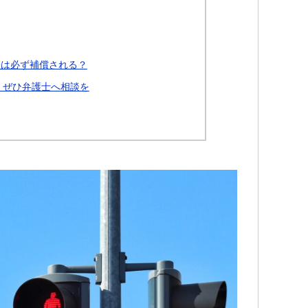
分は必ず補償される？
、ぜひ弁護士へ相談を