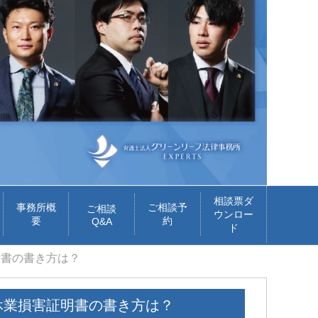
相談票ダ
事務所概
ご相談予
ご相談
ウンロー
要
約
Q&A
ド
明書の書き方は？
休業損害証明書の書き方は？