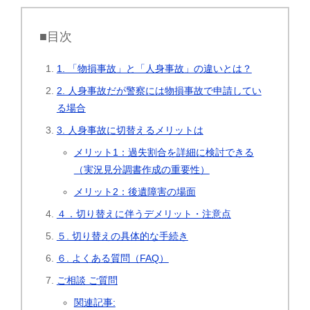
■目次
1. 「物損事故」と「人身事故」の違いとは？
2. 人身事故だが警察には物損事故で申請してい
る場合
3. 人身事故に切替えるメリットは
メリット1：過失割合を詳細に検討できる
（実況見分調書作成の重要性）
メリット2：後遺障害の場面
４．切り替えに伴うデメリット・注意点
５. 切り替えの具体的な手続き
６. よくある質問（FAQ）
ご相談 ご質問
関連記事: