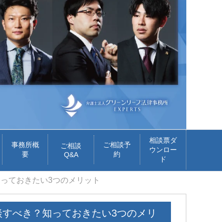
相談票ダ
事務所概
ご相談予
ご相談
ウンロー
要
約
Q&A
ド
っておきたい3つのメリット
談すべき？知っておきたい3つのメリ