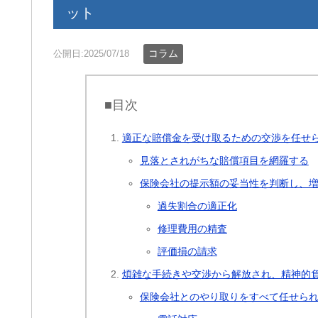
ット
コラム
公開日:2025/07/18
■目次
適正な賠償金を受け取るための交渉を任せ
見落とされがちな賠償項目を網羅する
保険会社の提示額の妥当性を判断し、
過失割合の適正化
修理費用の精査
評価損の請求
煩雑な手続きや交渉から解放され、精神的
保険会社とのやり取りをすべて任せら