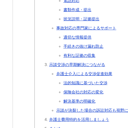
電話対応
書類作成・提出
状況説明・証拠提出
事故対応の専門家によるサポート
適切な情報提供
手続きの抜け漏れ防止
有利な証拠の収集
示談交渉の早期解決につながる
弁護士介入による交渉促進効果
法的知識に基づいた交渉
保険会社の対応の変化
解決基準の明確化
示談が決裂した場合の訴訟対応も視野
弁護士費用特約を活用しましょう