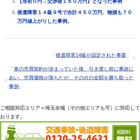
【当初０円→交渉後１６０万円】となった事例
後遺障害１４級９号で合計４５０万円、物損も７０
万円値上がりした事例。
「
後遺障害14級が認定された事案
」
「
車の売買契約が決まっていた後、引き渡し前に事故に
あい、売買価格が落ちたが、その分の全額を勝ち取った
事例
」
ご相談対応エリア＝埼玉全域（その他エリアも可）に対応して
おります。