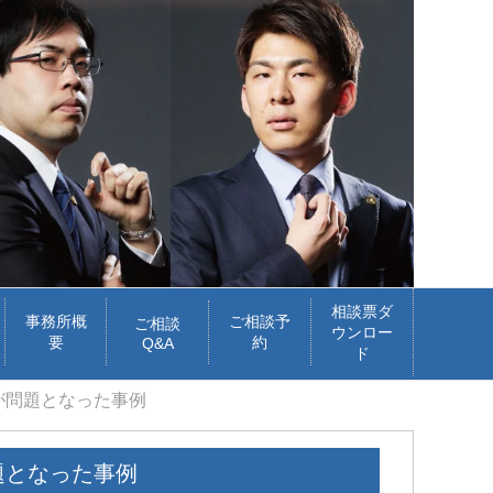
相談票ダ
事務所概
ご相談予
ご相談
ウンロー
要
約
Q&A
ド
が問題となった事例
題となった事例