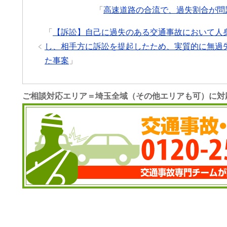
「
高速道路の合流で、過失割合が問
「
【訴訟】自己に過失のある交通事故において人
し、相手方に訴訟を提起したため、実質的に無過
た事案
」
ご相談対応エリア＝埼玉全域（その他エリアも可）に対