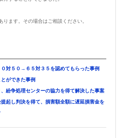
あります。その場合はご相談ください。
５０対５０→６５対３５を認めてもらった事例
ことができた事例
き、紛争処理センターの協力を得て解決した事案
訟提起し判決を得て、損害額全額に遅延損害金を
ス