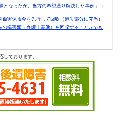
題となったが、当方の希望通り解決した事例
」
身傷害保険金を先行して回収（過失部分に充当）
失の損害額（弁護士基準）を回収することができ
応しております。