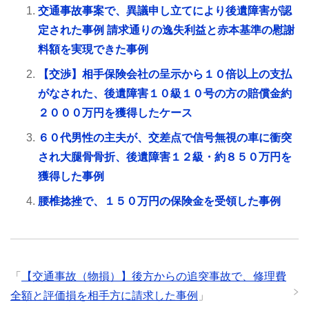
交通事故事案で、異議申し立てにより後遺障害が認
定された事例 請求通りの逸失利益と赤本基準の慰謝
料額を実現できた事例
【交渉】相手保険会社の呈示から１０倍以上の支払
がなされた、後遺障害１０級１０号の方の賠償金約
２０００万円を獲得したケース
６０代男性の主夫が、交差点で信号無視の車に衝突
され大腿骨骨折、後遺障害１２級・約８５０万円を
獲得した事例
腰椎捻挫で、１５０万円の保険金を受領した事例
「
【交通事故（物損）】後方からの追突事故で、修理費
全額と評価損を相手方に請求した事例
」