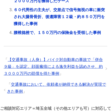
２０００万円を獲得したケース
６０代男性の主夫が、交差点で信号無視の車に衝突
され大腿骨骨折、後遺障害１２級・約８５０万円を
獲得した事例
腰椎捻挫で、１５０万円の保険金を受領した事例
「
【交通事故（人身）】バイク対自動車の事故で「併合
９級」を認定。顔面瘢痕による逸失利益を認めさせ、約
３０００万円の賠償を得た事例
」
「
交通事故において、依頼者が納得できる解決が実現で
きた事例
」
ご相談対応エリア＝埼玉全域（その他エリアも可）に対応して