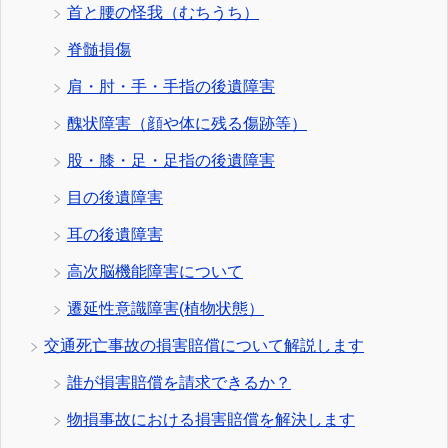
首と腰の怪我（むちうち）
脊髄損傷
肩・肘・手・手指の後遺障害
醜状障害（顔や体に残る傷跡等）
股・膝・足・足指の後遺障害
目の後遺障害
耳の後遺障害
高次脳機能障害について
遷延性意識障害(植物状態）
交通死亡事故の損害賠償について解説します
誰が損害賠償を請求できるか？
物損事故における損害賠償を解決します