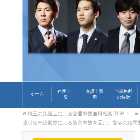
弁護士一
弁護士費
当事務所
ホーム
覧
用
の特徴
埼玉の弁護士による交通事故無料相談
TOP
強引な車線変更による衝突事故を受け、交渉の結果