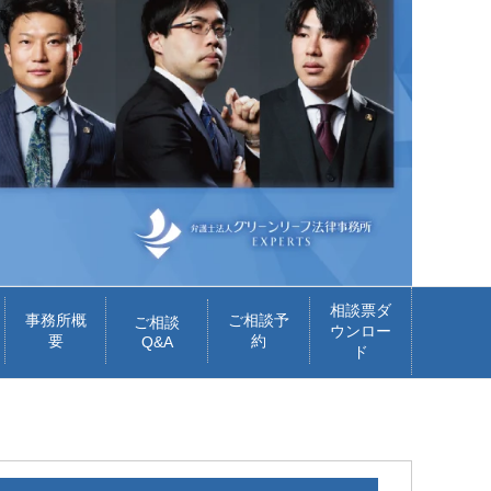
相談票ダ
事務所概
ご相談予
ご相談
ウンロー
要
約
Q&A
ド