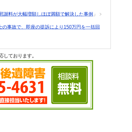
慰謝料が大幅増額しほぼ満額で解決した事例
」
の事故で、即座の提訴により150万円を一括回
応しております。