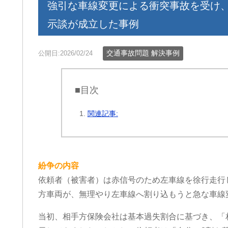
強引な車線変更による衝突事故を受け
示談が成立した事例
交通事故問題 解決事例
公開日:2026/02/24
■目次
関連記事:
紛争の内容
依頼者（被害者）は赤信号のため左車線を徐行走行
方車両が、無理やり左車線へ割り込もうと急な車線
当初、相手方保険会社は基本過失割合に基づき、「相手