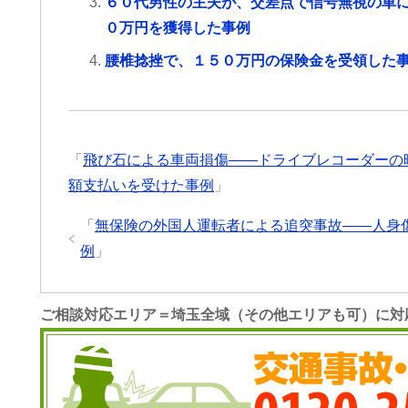
６０代男性の主夫が、交差点で信号無視の車
０万円を獲得した事例
腰椎捻挫で、１５０万円の保険金を受領した
「
飛び石による車両損傷――ドライブレコーダーの
額支払いを受けた事例
」
「
無保険の外国人運転者による追突事故――人身
例
」
ご相談対応エリア＝埼玉全域（その他エリアも可）に対