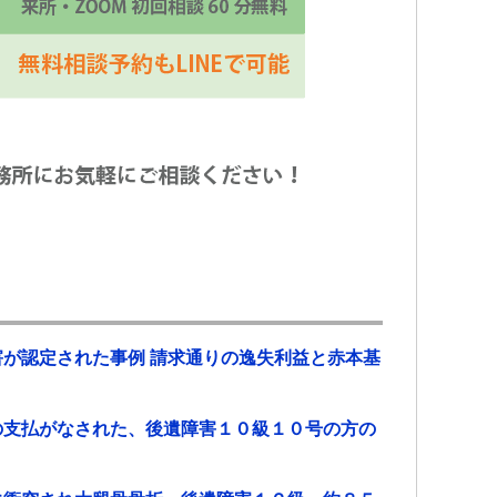
が認定された事例 請求通りの逸失利益と赤本基
の支払がなされた、後遺障害１０級１０号の方の