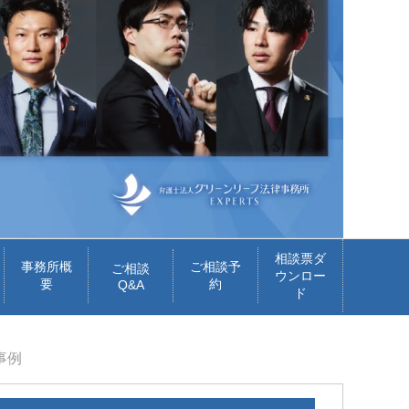
相談票ダ
事務所概
ご相談予
ご相談
ウンロー
要
約
Q&A
ド
事例