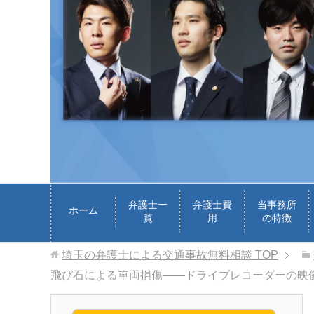
弁護士一
弁護士費
当事務所
ホーム
覧
用
の特徴
埼玉の弁護士による交通事故無料相談
TOP
飛び石による車両損傷――ドライブレコーダーの映