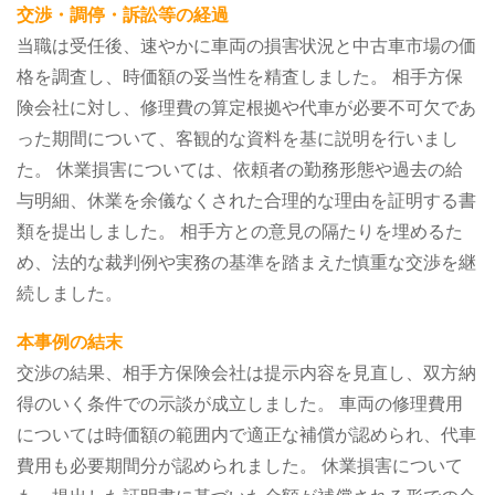
交渉・調停・訴訟等の経過
当職は受任後、速やかに車両の損害状況と中古車市場の価
格を調査し、時価額の妥当性を精査しました。
相手方保
険会社に対し、修理費の算定根拠や代車が必要不可欠であ
った期間について、客観的な資料を基に説明を行いまし
た。
休業損害については、依頼者の勤務形態や過去の給
与明細、休業を余儀なくされた合理的な理由を証明する書
類を提出しました。
相手方との意見の隔たりを埋めるた
め、法的な裁判例や実務の基準を踏まえた慎重な交渉を継
続しました。
本事例の結末
交渉の結果、相手方保険会社は提示内容を見直し、双方納
得のいく条件での示談が成立しました。
車両の修理費用
については時価額の範囲内で適正な補償が認められ、代車
費用も必要期間分が認められました。
休業損害について