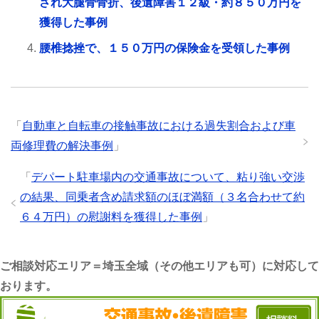
され大腿骨骨折、後遺障害１２級・約８５０万円を
獲得した事例
腰椎捻挫で、１５０万円の保険金を受領した事例
「
自動車と自転車の接触事故における過失割合および車
両修理費の解決事例
」
「
デパート駐車場内の交通事故について、粘り強い交渉
の結果、同乗者含め請求額のほぼ満額（３名合わせて約
６４万円）の慰謝料を獲得した事例
」
ご相談対応エリア＝埼玉全域（その他エリアも可）に対応して
おります。