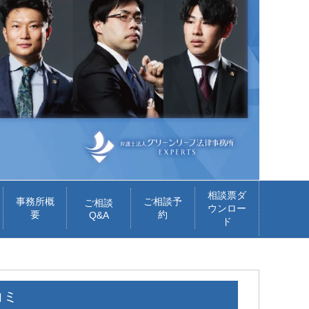
相談票ダ
事務所概
ご相談予
ご相談
ウンロー
要
約
Q&A
ド
コミ