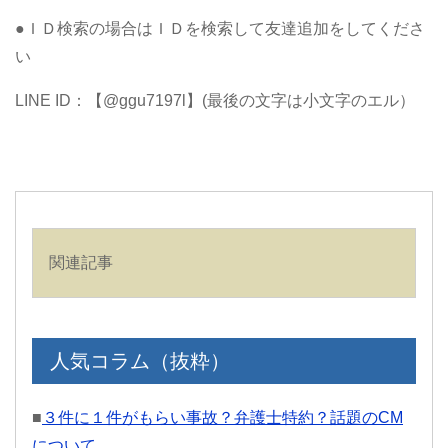
●ＩＤ検索の場合はＩＤを検索して友達追加をしてくださ
い
LINE ID：【@ggu7197l】(最後の文字は小文字のエル）
関連記事
人気コラム（抜粋）
■
３件に１件がもらい事故？弁護士特約？話題のCM
について