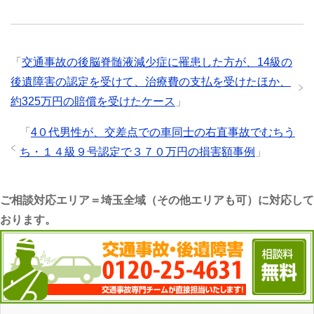
「
交通事故の後脳脊髄液減少症に罹患した方が、14級の
後遺障害の認定を受けて、治療費の支払を受けたほか、
約325万円の賠償を受けたケース
」
「
4０代男性が、交差点での車同士の右直事故でむちう
ち・１４級９号認定で３７０万円の損害額事例
」
ご相談対応エリア＝埼玉全域（その他エリアも可）に対応して
おります。