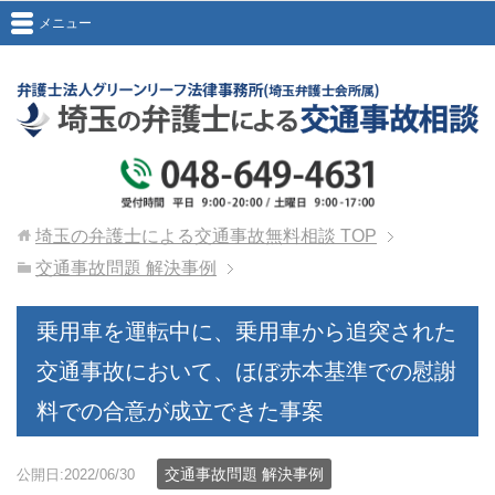
メニュー
埼玉の弁護士による交通事故無料相談
TOP
交通事故問題 解決事例
乗用車を運転中に、乗用車から追突された
交通事故において、ほぼ赤本基準での慰謝
料での合意が成立できた事案
交通事故問題 解決事例
公開日:2022/06/30