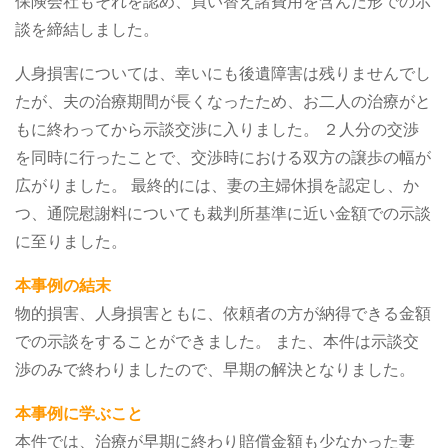
保険会社もそれを認め、買い替え諸費用を含んだ形での示
談を締結しました。
人身損害については、幸いにも後遺障害は残りませんでし
たが、夫の治療期間が長くなったため、お二人の治療がと
もに終わってから示談交渉に入りました。
２人分の交渉
を同時に行ったことで、交渉時における双方の譲歩の幅が
広がりました。
最終的には、妻の主婦休損を認定し、か
つ、通院慰謝料についても裁判所基準に近い金額での示談
に至りました。
本事例の結末
物的損害、人身損害ともに、依頼者の方が納得できる金額
での示談をすることができました。
また、本件は示談交
渉のみで終わりましたので、早期の解決となりました。
本事例に学ぶこと
本件では、治療が早期に終わり賠償金額も少なかった妻