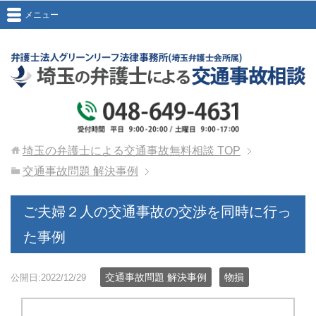
メニュー
埼玉の弁護士による交通事故無料相談
TOP
交通事故問題 解決事例
ご夫婦２人の交通事故の交渉を同時に行っ
た事例
交通事故問題 解決事例
物損
公開日:2022/12/29